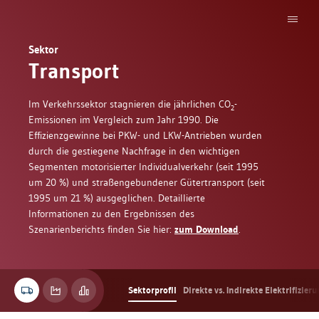
Sektor
Transport
Im Verkehrssektor stagnieren die jährlichen CO
-
2
Emissionen im Vergleich zum Jahr 1990. Die
Effizienzgewinne bei PKW- und LKW-Antrieben wurden
durch die gestiegene Nachfrage in den wichtigen
Segmenten motorisierter Individualverkehr (seit 1995
um
20 %
) und straßengebundener Gütertransport (seit
1995 um 21 %) ausgeglichen. Detaillierte
Informationen zu den Ergebnissen des
Szenarienberichts finden Sie hier:
zum Download
.
Sektorprofil
Direkte vs. Indirekte Elektrifizier
Sektorprofil
Direkte vs. Indirekte Elektrifizie