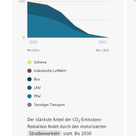
Fl
7
LKW
160
Fl
PKW
Sonstiger Transport
0
2020
2045
Mt CO2/a
Mix | DLR
Schiene
Inländische Luftfahrt
Bus
LKW
PKW
Sonstiger Transport
Der stärkste Anteil der CO
-Emissions-
2
Reduktion findet durch den motorisierten
Straßenverkehr
statt. Bis 2030