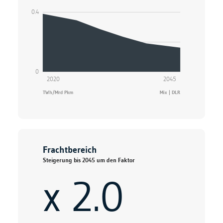
0.4
0
2020
2045
TWh/Mrd Pkm
Mix | DLR
Frachtbereich
Steigerung bis 2045 um den Faktor
x 2.0